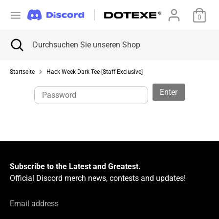
Direkt
W
zum
0
Vereinigte Staaten (USD $)
Inhalt
ä
Suchen
Suche
Durchsuchen
Suchen
Durchsuchen
schließen
Sie
h
Sie
unseren
unseren
Startseite
Hack Week Dark Tee [Staff Exclusive]
Shop
r
Shop
Enter
u
n
g
Subscribe to the Latest and Greatest.
Official Discord merch news, contests and updates!
Email address