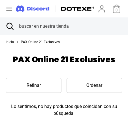
Ir
M
directamente
0
Estados Unidos (USD $)
al
o
Buscar
Cerrar
buscar
contenido
Buscar
buscar
búsqueda
en
n
en
nuestra
nuestra
Inicio
PAX Online 21 Exclusives
tienda
e
tienda
PAX Online 21 Exclusives
d
a
Refinar
Ordenar
Lo sentimos, no hay productos que coincidan con su
búsqueda.